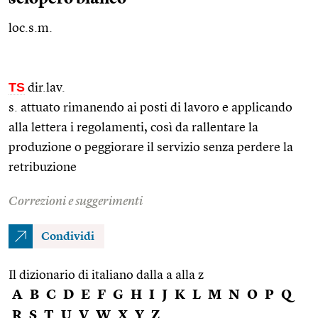
loc.s.m.
TS
dir.lav.
s. attuato rimanendo ai posti di lavoro e applicando
alla lettera i regolamenti, così da rallentare la
produzione o peggiorare il servizio senza perdere la
retribuzione
Correzioni e suggerimenti
Condividi
Il dizionario di italiano dalla a alla z
A
B
C
D
E
F
G
H
I
J
K
L
M
N
O
P
Q
R
S
T
U
V
W
X
Y
Z