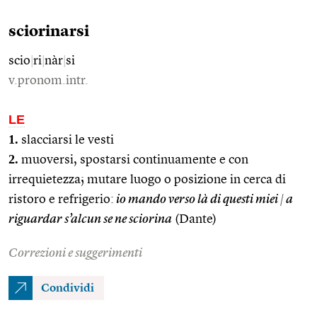
sciorinarsi
scio
|
ri
|
nàr
|
si
v.pronom.intr.
LE
1.
slacciarsi le vesti
2.
muoversi, spostarsi continuamente e con
irrequietezza; mutare luogo o posizione in cerca di
ristoro e refrigerio:
io mando verso là di questi miei
|
a
riguardar s’alcun se ne sciorina
(Dante)
Correzioni e suggerimenti
Condividi