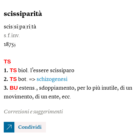
scissiparità
scis
|
si
|
pa
|
ri
|
tà
s.f.inv.
1875;
TS
1.
TS
biol. l’essere scissiparo
2.
TS
bot. =>
schizogenesi
3.
BU
estens., sdoppiamento, per lo più inutile, di un
movimento, di un ente, ecc.
Correzioni e suggerimenti
Condividi