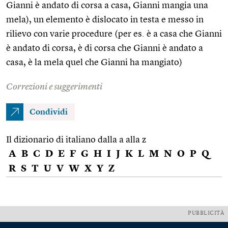
Gianni è andato di corsa a casa, Gianni mangia una
mela), un elemento è dislocato in testa e messo in
rilievo con varie procedure (per es. è a casa che Gianni
è andato di corsa, è di corsa che Gianni è andato a
casa, è la mela quel che Gianni ha mangiato)
Correzioni e suggerimenti
Condividi
Il dizionario di italiano dalla a alla z
A
B
C
D
E
F
G
H
I
J
K
L
M
N
O
P
Q
R
S
T
U
V
W
X
Y
Z
PUBBLICITÀ