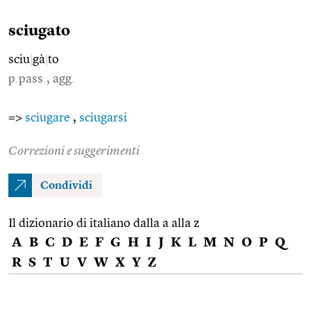
sciugato
sciu
|
gà
|
to
p.pass., agg.
=>
sciugare
,
sciugarsi
Correzioni e suggerimenti
Condividi
Il dizionario di italiano dalla a alla z
A
B
C
D
E
F
G
H
I
J
K
L
M
N
O
P
Q
R
S
T
U
V
W
X
Y
Z