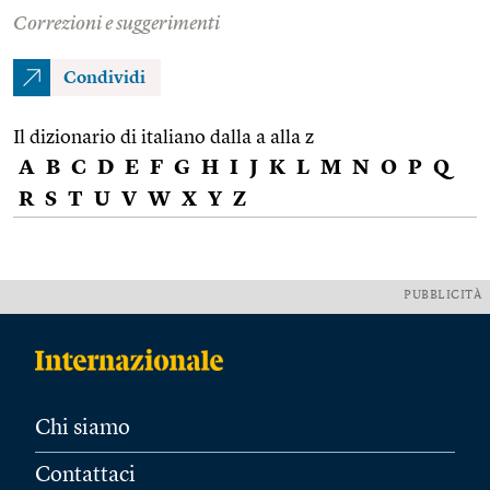
Correzioni e suggerimenti
Condividi
Il dizionario di italiano dalla a alla z
A
B
C
D
E
F
G
H
I
J
K
L
M
N
O
P
Q
R
S
T
U
V
W
X
Y
Z
PUBBLICITÀ
Chi siamo
Contattaci