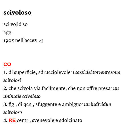
scivoloso
sci
|
vo
|
ló
|
so
agg.
1905 nell'accez. 4;
CO
1.
di superficie, sdrucciolevole:
i sassi del torrente sono
scivolosi
2.
che scivola via facilmente, che non offre presa:
un
animale scivoloso
3.
fig., di qcn., sfuggente e ambiguo:
un individuo
scivoloso
4.
RE
centr., svenevole e sdolcinato