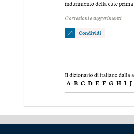
indurimento della cute prima 
Correzioni e suggerimenti
Condividi
Il dizionario di italiano dalla a
A
B
C
D
E
F
G
H
I
J