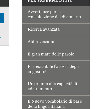
PER SAPERNE DI PIÙ
Avvertenze per la
consultazione del dizionario
A
Ricerca avanzata
Abbreviazioni
Il gran mare delle parole
È irresistibile l’ascesa degli
anglismi?
Un premio alla capacità di
adattamento
Il Nuovo vocabolario di base
della lingua italiana