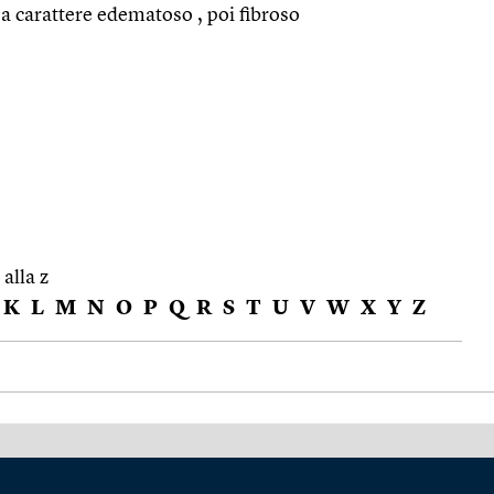
a carattere edematoso , poi fibroso
 alla z
K
L
M
N
O
P
Q
R
S
T
U
V
W
X
Y
Z