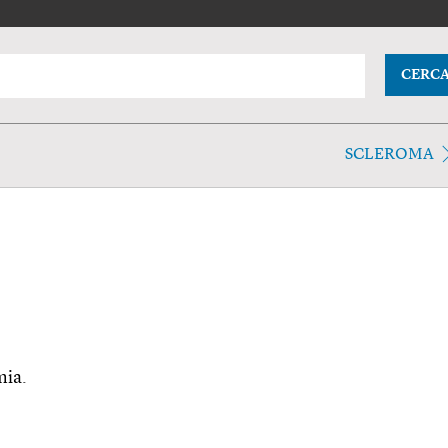
CERC
SCLEROMA
mia.