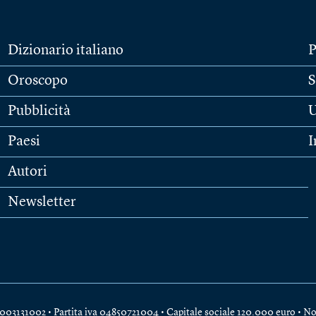
Dizionario italiano
P
Oroscopo
S
Pubblicità
U
Paesi
I
Autori
Newsletter
e 04003131002 • Partita iva 04850721004 • Capitale sociale 120.000 euro •
No