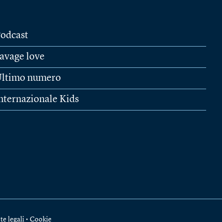
odcast
avage love
ltimo numero
nternazionale Kids
te legali
•
Cookie