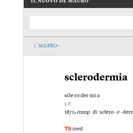
IL NUOVO DE MAURO
SCLERO-
sclerodermia
scle
|
ro
|
der
|
mì
|
a
s.f.
1
1872; comp. di
sclero- e -der
TS
med.