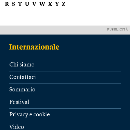
R
S
T
U
V
W
X
Y
Z
PUBBLICITÀ
Chi siamo
Contattaci
Sommario
Festival
Privacy e cookie
Video