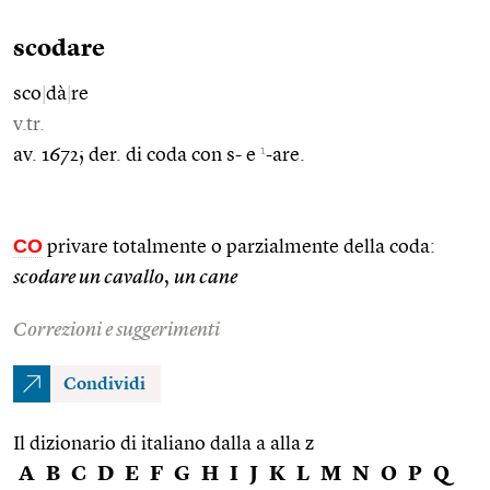
scodare
sco
|
dà
|
re
v.tr.
1
av. 1672; der. di coda con s- e
-are.
CO
privare totalmente o parzialmente della coda:
scodare un cavallo
,
un cane
Correzioni e suggerimenti
Condividi
Il dizionario di italiano dalla a alla z
A
B
C
D
E
F
G
H
I
J
K
L
M
N
O
P
Q