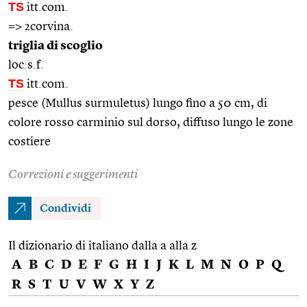
TS
itt.com.
=> 2corvina.
triglia di scoglio
loc.s.f.
TS
itt.com.
pesce (Mullus surmuletus) lungo fino a 50 cm, di
colore rosso carminio sul dorso, diffuso lungo le zone
costiere
Correzioni e suggerimenti
Condividi
Il dizionario di italiano dalla a alla z
A
B
C
D
E
F
G
H
I
J
K
L
M
N
O
P
Q
R
S
T
U
V
W
X
Y
Z