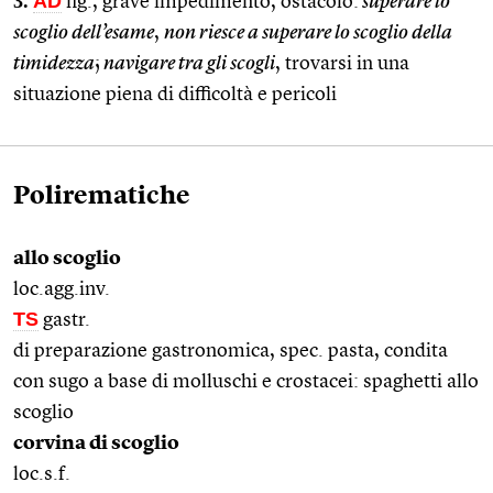
3.
AD
fig., grave impedimento, ostacolo:
superare lo
scoglio dell’esame
,
non riesce a superare lo scoglio della
timidezza
;
navigare tra gli scogli
, trovarsi in una
situazione piena di difficoltà e pericoli
Polirematiche
allo scoglio
loc.agg.inv.
TS
gastr.
di preparazione gastronomica, spec. pasta, condita
con sugo a base di molluschi e crostacei: spaghetti allo
scoglio
corvina di scoglio
loc.s.f.