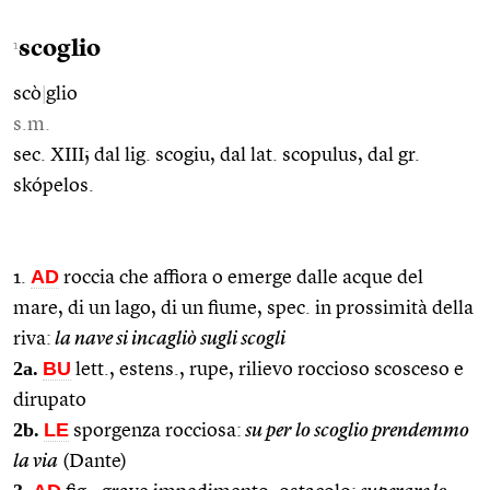
scoglio
1
scò
|
glio
s.m.
sec. XIII; dal lig. scogiu, dal lat. scopulus, dal gr.
skópelos.
AD
1.
roccia che affiora o emerge dalle acque del
mare, di un lago, di un fiume, spec. in prossimità della
riva:
la nave si incagliò sugli scogli
2a.
BU
lett., estens., rupe, rilievo roccioso scosceso e
dirupato
2b.
LE
sporgenza rocciosa:
su per lo scoglio prendemmo
la via
(Dante)