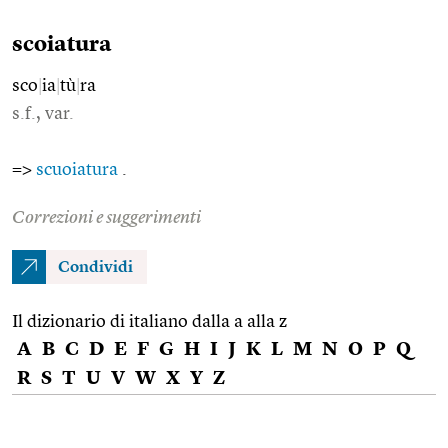
scoiatura
sco
|
ia
|
tù
|
ra
s.f., var.
=>
scuoiatura
.
Correzioni e suggerimenti
Condividi
Il dizionario di italiano dalla a alla z
A
B
C
D
E
F
G
H
I
J
K
L
M
N
O
P
Q
R
S
T
U
V
W
X
Y
Z