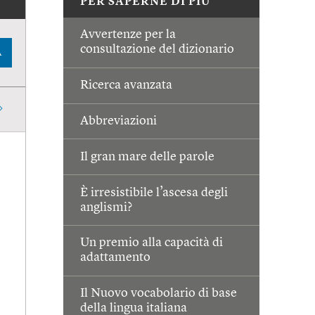
PER SAPERNE DI PIÙ
Avvertenze per la
consultazione del dizionario
A
Ricerca avanzata
Abbreviazioni
Il gran mare delle parole
È irresistibile l’ascesa degli
anglismi?
Un premio alla capacità di
adattamento
Il Nuovo vocabolario di base
della lingua italiana