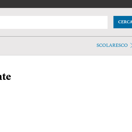
CERC
SCOLARESCO
nte