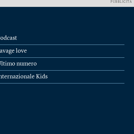
PUBBLICITÀ
odcast
avage love
ltimo numero
nternazionale Kids