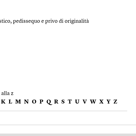
tico, pedissequo e privo di originalità
 alla z
K
L
M
N
O
P
Q
R
S
T
U
V
W
X
Y
Z