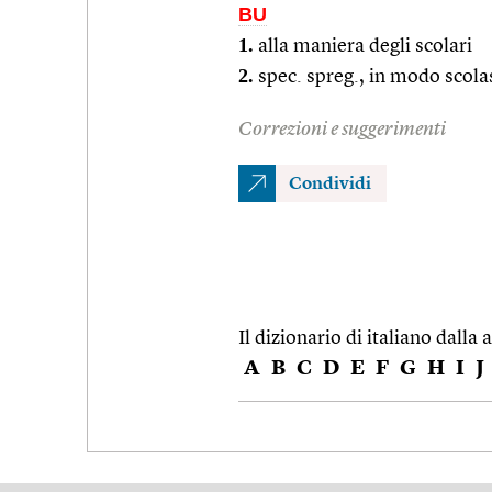
BU
1.
alla maniera degli scolari
2.
spec. spreg., in modo scolas
Correzioni e suggerimenti
Condividi
Il dizionario di italiano dalla a
A
B
C
D
E
F
G
H
I
J