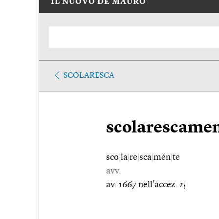
IL NUOVO DE MAURO
SCOLARESCA
scolarescame
sco
|
la
|
re
|
sca
|
mén
|
te
avv.
av. 1667 nell'accez. 2;