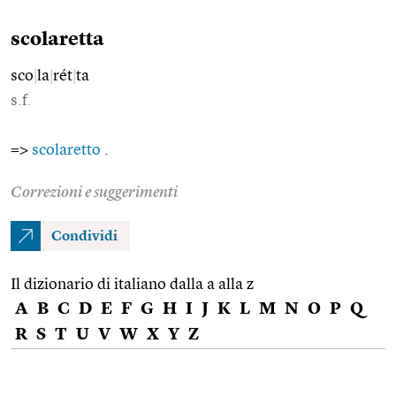
scolaretta
sco
|
la
|
rét
|
ta
s.f.
=>
scolaretto
.
Correzioni e suggerimenti
Condividi
Il dizionario di italiano dalla a alla z
A
B
C
D
E
F
G
H
I
J
K
L
M
N
O
P
Q
R
S
T
U
V
W
X
Y
Z