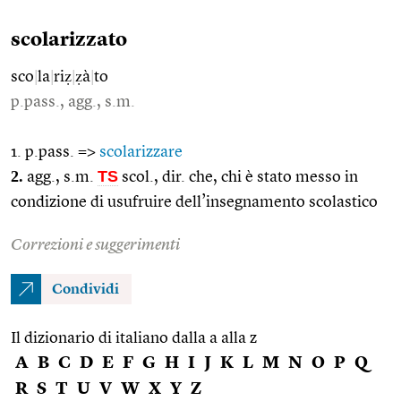
scolarizzato
sco
|
la
|
riẓ
|
ẓà
|
to
p.pass., agg., s.m.
1. p.pass. =>
scolarizzare
2.
TS
agg., s.m.
scol., dir. che, chi è stato messo in
condizione di usufruire dell’insegnamento scolastico
Correzioni e suggerimenti
Condividi
Il dizionario di italiano dalla a alla z
A
B
C
D
E
F
G
H
I
J
K
L
M
N
O
P
Q
R
S
T
U
V
W
X
Y
Z