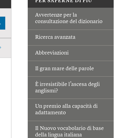
PER SAPERNE DI PIÙ
Avvertenze per la
consultazione del dizionario
A
Ricerca avanzata
Abbreviazioni
Il gran mare delle parole
È irresistibile l’ascesa degli
anglismi?
Un premio alla capacità di
adattamento
Il Nuovo vocabolario di base
della lingua italiana