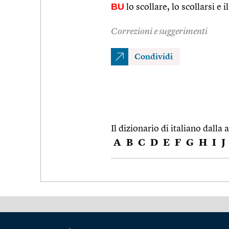
BU
lo scollare, lo scollarsi e i
Correzioni e suggerimenti
Condividi
Il dizionario di italiano dalla a
A
B
C
D
E
F
G
H
I
J