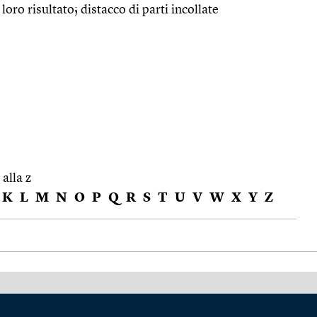
l loro risultato; distacco di parti incollate
 alla z
K
L
M
N
O
P
Q
R
S
T
U
V
W
X
Y
Z