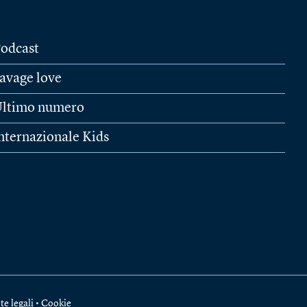
odcast
avage love
ltimo numero
nternazionale Kids
te legali
•
Cookie