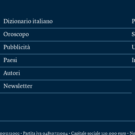
Dizionario italiano
P
Oroscopo
S
Pubblicità
U
Paesi
I
Autori
Newsletter
e 04003131002 • Partita iva 04850721004 • Capitale sociale 120.000 euro •
No