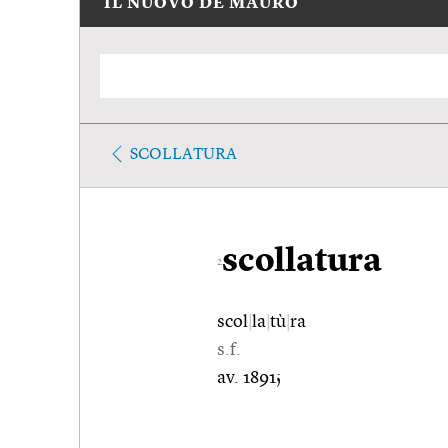
IL NUOVO DE MAURO
SCOLLATURA
scollatura
2
scol
|
la
|
tù
|
ra
s.f.
av. 1891;