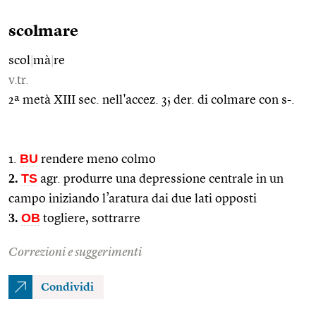
scolmare
scol
|
mà
|
re
v.tr.
2ª metà XIII sec. nell'accez. 3; der. di colmare con s-.
BU
1.
rendere meno colmo
2.
TS
agr. produrre una depressione centrale in un
campo iniziando l’aratura dai due lati opposti
3.
OB
togliere, sottrarre
Correzioni e suggerimenti
Condividi