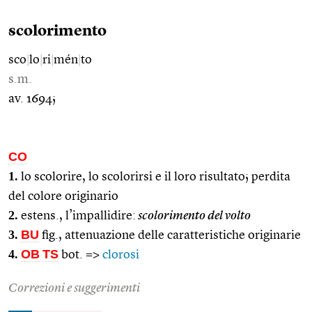
scolorimento
sco
|
lo
|
ri
|
mén
|
to
s.m.
av. 1694;
CO
1.
lo scolorire, lo scolorirsi e il loro risultato; perdita
del colore originario
2.
estens., l’impallidire:
scolorimento del volto
3.
BU
fig., attenuazione delle caratteristiche originarie
4.
OB
TS
bot. =>
clorosi
Correzioni e suggerimenti