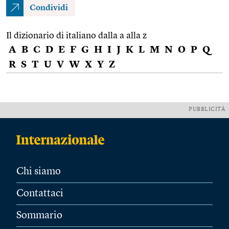
Condividi
Il dizionario di italiano dalla a alla z
A
B
C
D
E
F
G
H
I
J
K
L
M
N
O
P
Q
R
S
T
U
V
W
X
Y
Z
PUBBLICITÀ
Chi siamo
Contattaci
Sommario