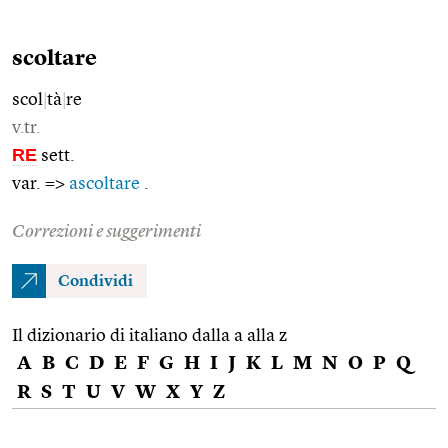
scoltare
scol
|
tà
|
re
v.tr.
RE
sett.
var. =>
ascoltare
.
Correzioni e suggerimenti
Condividi
Il dizionario di italiano dalla a alla z
A
B
C
D
E
F
G
H
I
J
K
L
M
N
O
P
Q
R
S
T
U
V
W
X
Y
Z