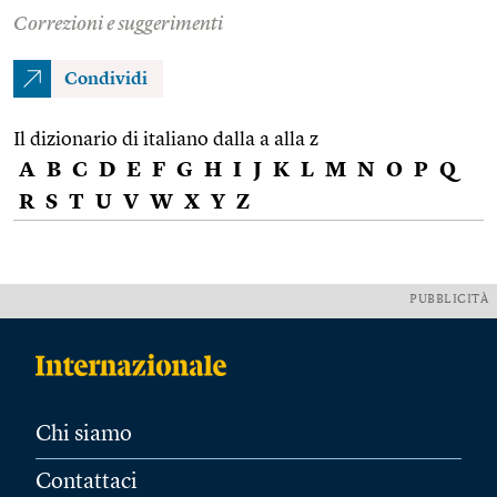
Correzioni e suggerimenti
Condividi
Il dizionario di italiano dalla a alla z
A
B
C
D
E
F
G
H
I
J
K
L
M
N
O
P
Q
R
S
T
U
V
W
X
Y
Z
PUBBLICITÀ
Chi siamo
Contattaci