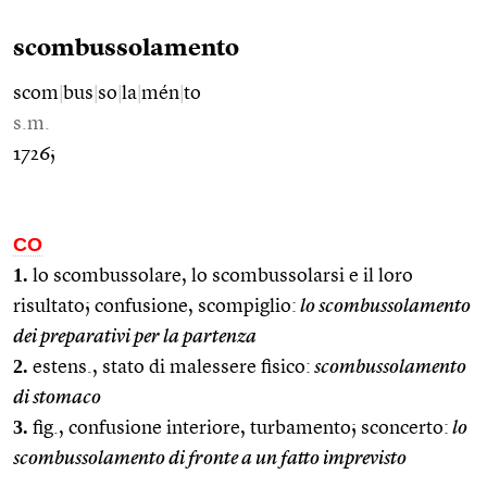
scombussolamento
scom
|
bus
|
so
|
la
|
mén
|
to
s.m.
1726;
CO
1.
lo scombussolare, lo scombussolarsi e il loro
risultato; confusione, scompiglio:
lo scombussolamento
dei preparativi per la partenza
2.
estens., stato di malessere fisico:
scombussolamento
di stomaco
3.
fig., confusione interiore, turbamento; sconcerto:
lo
scombussolamento di fronte a un fatto imprevisto