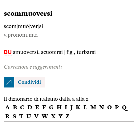
scommuoversi
scom
|
muò
|
ver
|
si
v.pronom.intr.
BU
smuoversi, scuotersi
|
fig., turbarsi
Correzioni e suggerimenti
Condividi
Il dizionario di italiano dalla a alla z
A
B
C
D
E
F
G
H
I
J
K
L
M
N
O
P
Q
R
S
T
U
V
W
X
Y
Z