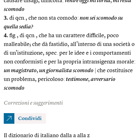
causare disagi, difficoltà:
venire oggi mi torna
,
mi resta
scomodo
3.
di qcn., che non sta comodo:
non sei scomodo su
quella sedia?
4.
fig., di qcn., che ha un carattere difficile, poco
malleabile; che dà fastidio, all’interno di una società o
di un’istituzione, spec. per le idee e i comportamenti
non conformisti e per la propria intransigenza morale:
un magistrato
,
un giornalista scomodo
|
che costituisce
un problema, pericoloso:
testimone
,
avversario
scomodo
Correzioni e suggerimenti
Condividi
Il dizionario di italiano dalla a alla z