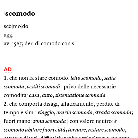
scomodo
2
scò
|
mo
|
do
agg.
av. 1565; der. di comodo con s-.
AD
1.
che non fa stare comodo:
letto scomodo
,
sedia
scomoda
,
vestiti scomodi
|
privo delle necessarie
comodità:
casa
,
auto
,
sistemazione scomoda
2.
che comporta disagi, affaticamento, perdite di
tempo e sim.:
viaggio
,
orario scomodo
,
strada scomoda
;
fuori mano:
zona scomoda
|
con valore neutro:
è
scomodo abitare fuori città
;
tornare
,
restare scomodo
,