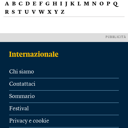
A
B
C
D
E
F
G
H
I
J
K
L
M
N
O
P
Q
R
S
T
U
V
W
X
Y
Z
PUBBLICITÀ
Chi siamo
Contattaci
Sommario
Festival
Privacy e cookie