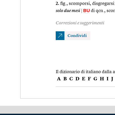
2.
fig., scomporsi, disgregarsi
BU
solo due mesi
|
di qcn., sco
Correzioni e suggerimenti
Condividi
Il dizionario di italiano dalla a
A
B
C
D
E
F
G
H
I
J