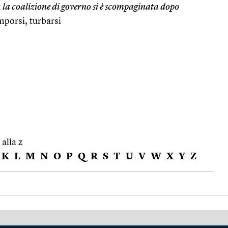
:
la coalizione di governo si è scompaginata dopo
mporsi, turbarsi
 alla z
K
L
M
N
O
P
Q
R
S
T
U
V
W
X
Y
Z