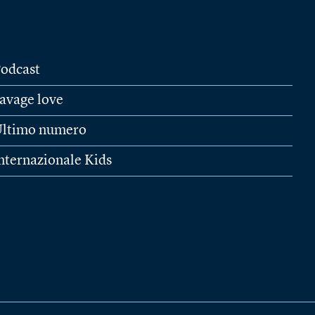
odcast
avage love
ltimo numero
nternazionale Kids