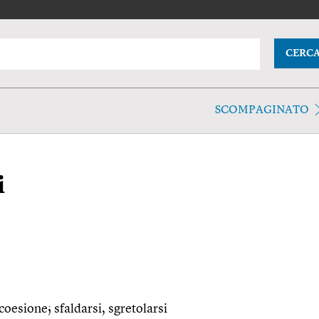
CERC
SCOMPAGINATO
i
oesione; sfaldarsi, sgretolarsi