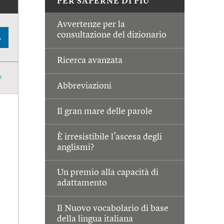
PER SAPERNE DI PIÙ
Avvertenze per la
consultazione del dizionario
A
Ricerca avanzata
Abbreviazioni
Il gran mare delle parole
È irresistibile l’ascesa degli
anglismi?
Un premio alla capacità di
adattamento
Il Nuovo vocabolario di base
della lingua italiana