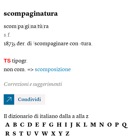
scompaginatura
scom
|
pa
|
gi
|
na
|
tù
|
ra
s.f.
2
1873; der. di
scompaginare con -tura.
TS
tipogr.
non com. =>
scomposizione
Correzioni e suggerimenti
Condividi
Il dizionario di italiano dalla a alla z
A
B
C
D
E
F
G
H
I
J
K
L
M
N
O
P
Q
R
S
T
U
V
W
X
Y
Z