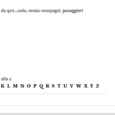
 da qcn.; solo, senza compagni:
passeggieri
 alla z
K
L
M
N
O
P
Q
R
S
T
U
V
W
X
Y
Z