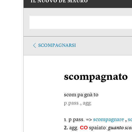
IL NUOVO DE MAURO
SCOMPAGNARSI
scompagnato
scom
|
pa
|
gnà
|
to
p.pass., agg.
1. p.pass. =>
scompagnare
,
s
2.
CO
agg.
spaiato:
guanto sc