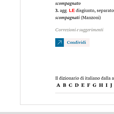
scompagnato
3.
LE
agg.
disgiunto, separato
scompagnati
(Manzoni)
Correzioni e suggerimenti
Condividi
Il dizionario di italiano dalla a
A
B
C
D
E
F
G
H
I
J