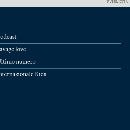
PUBBLICITÀ
odcast
avage love
ltimo numero
nternazionale Kids