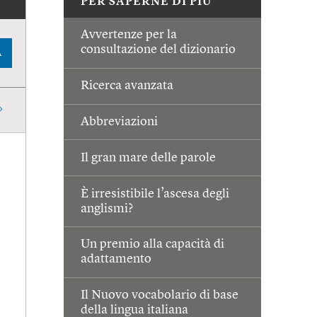
PER SAPERNE DI PIÙ
Avvertenze per la
consultazione del dizionario
A
Ricerca avanzata
Abbreviazioni
Il gran mare delle parole
È irresistibile l’ascesa degli
anglismi?
Un premio alla capacità di
adattamento
Il Nuovo vocabolario di base
della lingua italiana