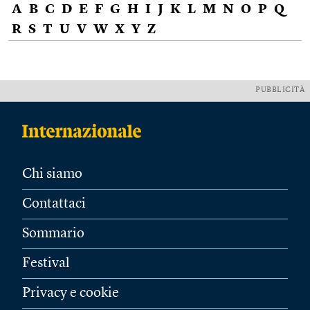
A
B
C
D
E
F
G
H
I
J
K
L
M
N
O
P
Q
R
S
T
U
V
W
X
Y
Z
PUBBLICITÀ
Chi siamo
Contattaci
Sommario
Festival
Privacy e cookie