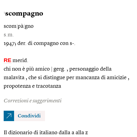
scompagno
1
scom
|
pà
|
gno
s.m.
1947; der. di compagno con s-.
RE
merid.
chi non è più amico
|
gerg. , personaggio della
malavita , che si distingue per mancanza di amicizie ,
propotenza e tracotanza
Correzioni e suggerimenti
Condividi
Il dizionario di italiano dalla a alla z