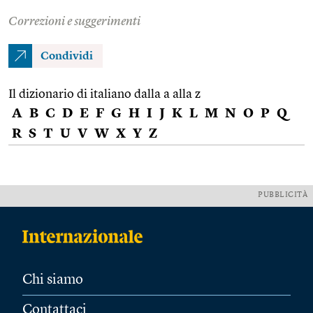
Correzioni e suggerimenti
Condividi
Il dizionario di italiano dalla a alla z
A
B
C
D
E
F
G
H
I
J
K
L
M
N
O
P
Q
R
S
T
U
V
W
X
Y
Z
PUBBLICITÀ
Chi siamo
Contattaci