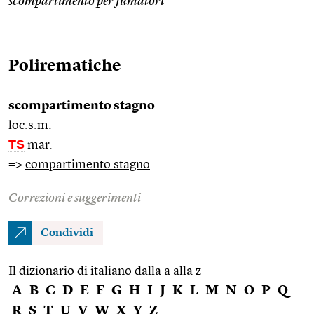
scompartimento per fumatori
Polirematiche
scompartimento stagno
loc.s.m.
TS
mar.
=>
compartimento stagno
.
Correzioni e suggerimenti
Condividi
Il dizionario di italiano dalla a alla z
A
B
C
D
E
F
G
H
I
J
K
L
M
N
O
P
Q
R
S
T
U
V
W
X
Y
Z