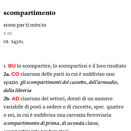
scompartimento
scom
|
par
|
ti
|
mén
|
to
s.m.
ca. 1450;
BU
1.
lo scompartire, lo scompartirsi e il loro risultato
2a.
CO
ciascuna delle parti in cui è suddiviso uno
spazio:
gli scompartimenti del cassetto
,
dell’armadio
,
della libreria
2b.
AD
ciascuno dei settori, dotati di un numero
variabile di posti a sedere o di cuccette, spec. quattro
o sei, in cui è suddivisa una carrozza ferroviaria:
scompartimento di prima
,
di seconda classe
,