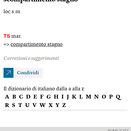
loc.s.m.
TS
mar.
=>
compartimento stagno
.
Correzioni e suggerimenti
Condividi
Il dizionario di italiano dalla a alla z
A
B
C
D
E
F
G
H
I
J
K
L
M
N
O
P
Q
R
S
T
U
V
W
X
Y
Z