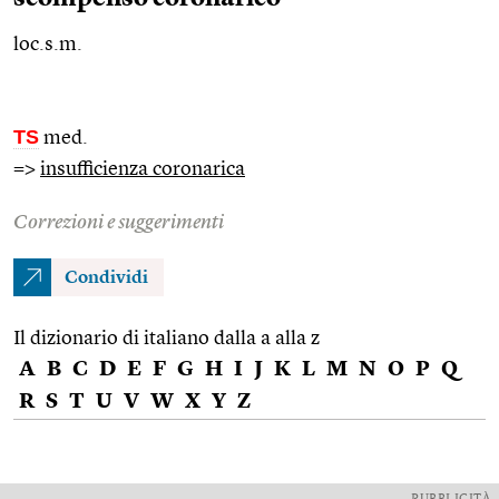
loc.s.m.
TS
med.
=>
insufficienza coronarica
Correzioni e suggerimenti
Condividi
Il dizionario di italiano dalla a alla z
A
B
C
D
E
F
G
H
I
J
K
L
M
N
O
P
Q
R
S
T
U
V
W
X
Y
Z