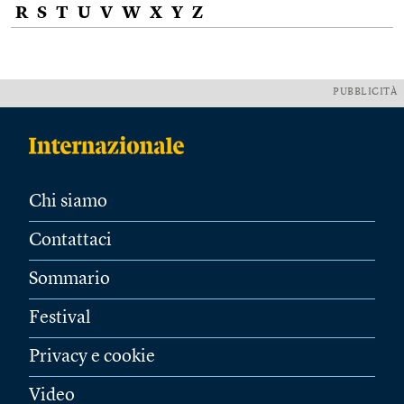
R
S
T
U
V
W
X
Y
Z
PUBBLICITÀ
Chi siamo
Contattaci
Sommario
Festival
Privacy e cookie
Video