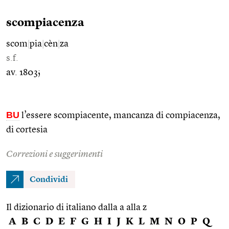
scompiacenza
scom
|
pia
|
cèn
|
za
s.f.
av. 1803;
BU
l’essere scompiacente, mancanza di compiacenza,
di cortesia
Correzioni e suggerimenti
Condividi
Il dizionario di italiano dalla a alla z
A
B
C
D
E
F
G
H
I
J
K
L
M
N
O
P
Q