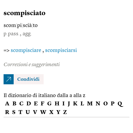
scompisciato
scom
|
pi
|
scià
|
to
p.pass., agg.
=>
scompisciare
,
scompisciarsi
Correzioni e suggerimenti
Condividi
Il dizionario di italiano dalla a alla z
A
B
C
D
E
F
G
H
I
J
K
L
M
N
O
P
Q
R
S
T
U
V
W
X
Y
Z