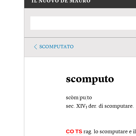
IL NUOVO DE MAURO
SCOMPUTATO
scomputo
scòm
|
pu
|
to
sec. XIV; der. di scomputare.
CO
TS
rag. lo scomputare e il