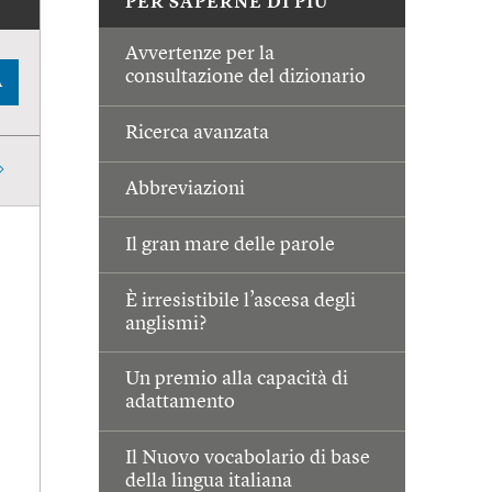
PER SAPERNE DI PIÙ
Avvertenze per la
consultazione del dizionario
A
Ricerca avanzata
Abbreviazioni
Il gran mare delle parole
È irresistibile l’ascesa degli
anglismi?
Un premio alla capacità di
adattamento
Il Nuovo vocabolario di base
della lingua italiana