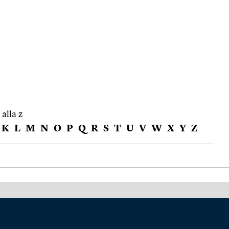
 alla z
K
L
M
N
O
P
Q
R
S
T
U
V
W
X
Y
Z