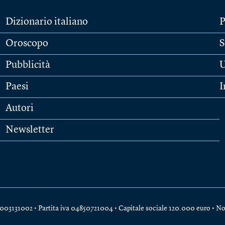
Dizionario italiano
P
Oroscopo
S
Pubblicità
U
Paesi
I
Autori
Newsletter
e 04003131002 • Partita iva 04850721004 • Capitale sociale 120.000 euro •
No