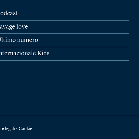
odcast
avage love
ltimo numero
nternazionale Kids
te legali
•
Cookie