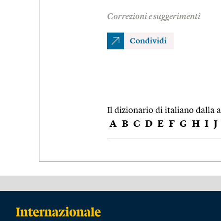
Correzioni e suggerimenti
Condividi
Il dizionario di italiano dalla a
A
B
C
D
E
F
G
H
I
J