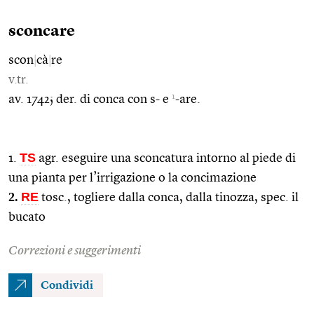
sconcare
scon
|
cà
|
re
v.tr.
1
av. 1742; der. di conca con s- e
-are.
TS
1.
agr. eseguire una sconcatura intorno al piede di
una pianta per l’irrigazione o la concimazione
2.
RE
tosc., togliere dalla conca, dalla tinozza, spec. il
bucato
Correzioni e suggerimenti
Condividi