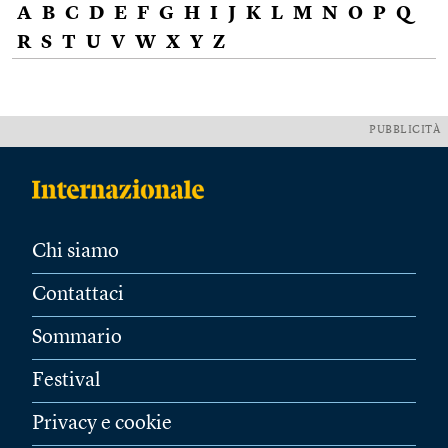
A
B
C
D
E
F
G
H
I
J
K
L
M
N
O
P
Q
R
S
T
U
V
W
X
Y
Z
PUBBLICITÀ
Chi siamo
Contattaci
Sommario
Festival
Privacy e cookie