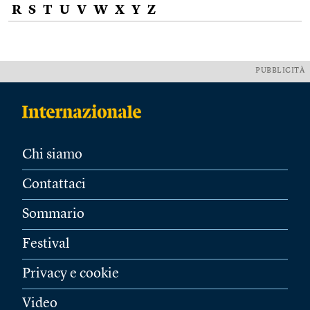
R
S
T
U
V
W
X
Y
Z
PUBBLICITÀ
Chi siamo
Contattaci
Sommario
Festival
Privacy e cookie
Video