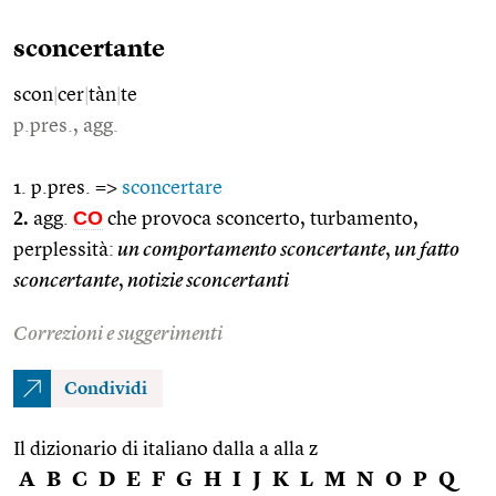
sconcertante
scon
|
cer
|
tàn
|
te
p.pres., agg.
1. p.pres. =>
sconcertare
2.
CO
agg.
che provoca sconcerto, turbamento,
perplessità:
un comportamento sconcertante
,
un fatto
sconcertante
,
notizie sconcertanti
Correzioni e suggerimenti
Condividi
Il dizionario di italiano dalla a alla z
A
B
C
D
E
F
G
H
I
J
K
L
M
N
O
P
Q