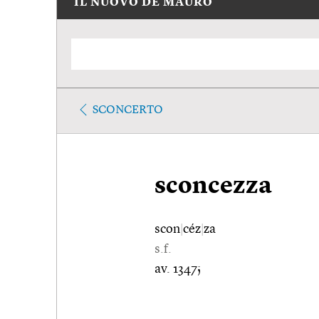
IL NUOVO DE MAURO
SCONCERTO
sconcezza
scon
|
céz
|
za
s.f.
av. 1347;