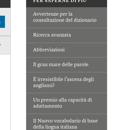
PER SAPERNE DI PIÙ
Avvertenze per la
consultazione del dizionario
A
Ricerca avanzata
Abbreviazioni
Il gran mare delle parole
È irresistibile l’ascesa degli
anglismi?
Un premio alla capacità di
adattamento
Il Nuovo vocabolario di base
della lingua italiana