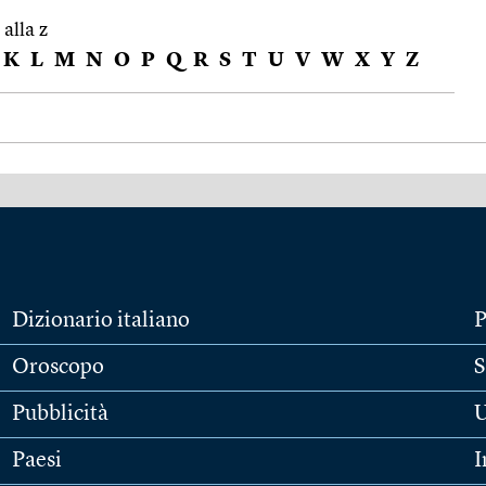
 alla z
K
L
M
N
O
P
Q
R
S
T
U
V
W
X
Y
Z
Dizionario italiano
P
Oroscopo
S
Pubblicità
U
Paesi
I