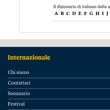
Il dizionario di italiano dalla a
A
B
C
D
E
F
G
H
I
J
Chi siamo
Contattaci
Sommario
Festival