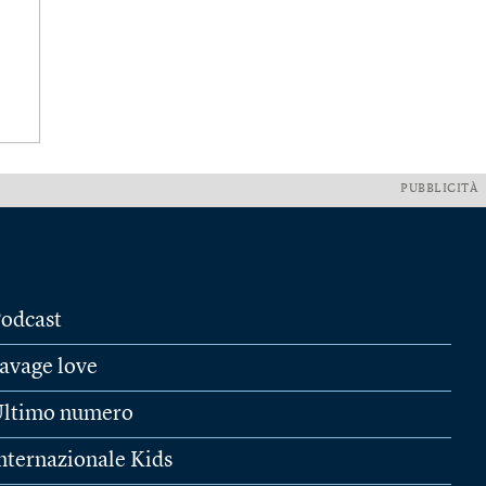
PUBBLICITÀ
odcast
avage love
ltimo numero
nternazionale Kids