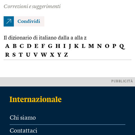
Correzioni e suggerimenti
Condividi
Il dizionario di italiano dalla a alla z
A
B
C
D
E
F
G
H
I
J
K
L
M
N
O
P
Q
R
S
T
U
V
W
X
Y
Z
PUBBLICITÀ
Chi siamo
Contattaci