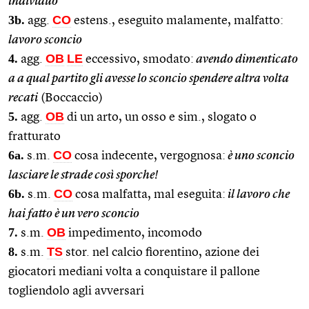
individuo
3b.
CO
agg.
estens., eseguito malamente, malfatto:
lavoro sconcio
4.
OB
LE
agg.
eccessivo, smodato:
avendo dimenticato
a a qual partito gli avesse lo sconcio spendere altra volta
recati
(Boccaccio)
5.
OB
agg.
di un arto, un osso e sim., slogato o
fratturato
6a.
CO
s.m.
cosa indecente, vergognosa:
è uno sconcio
lasciare le strade così sporche!
6b.
CO
s.m.
cosa malfatta, mal eseguita:
il lavoro che
hai fatto è un vero sconcio
7.
OB
s.m.
impedimento, incomodo
8.
TS
s.m.
stor. nel calcio fiorentino, azione dei
giocatori mediani volta a conquistare il pallone
togliendolo agli avversari