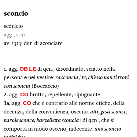
sconcio
scón
|
cio
agg., s.m.
av. 1313; der. di sconciare.
OB
LE
1. agg.
di qcn., disordinato, sciatto nella
persona e nel vestire:
racconcia
|
te, ch’esso non ti trovi
così sconcia
(Boccaccio)
2.
CO
agg.
brutto, repellente, ripugnante
3a.
CO
agg.
che è contrario alle norme etiche, della
decenza, della convenienza, osceno:
atti
,
gesti sconci
,
parole sconce
,
barzelletta sconcia
|
di qcn., che si
comporta in modo osceno, indecente:
uno sconcio