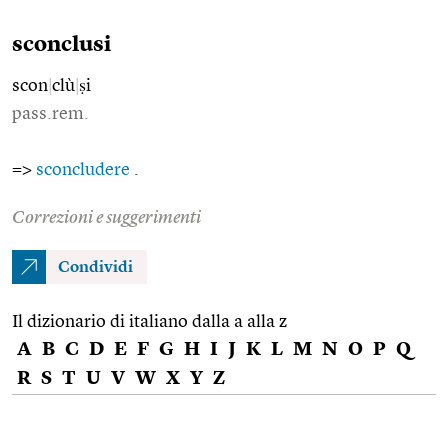
sconclusi
scon
|
clù
|
ṣi
pass.rem.
=>
sconcludere
.
Correzioni e suggerimenti
Condividi
Il dizionario di italiano dalla a alla z
A
B
C
D
E
F
G
H
I
J
K
L
M
N
O
P
Q
R
S
T
U
V
W
X
Y
Z