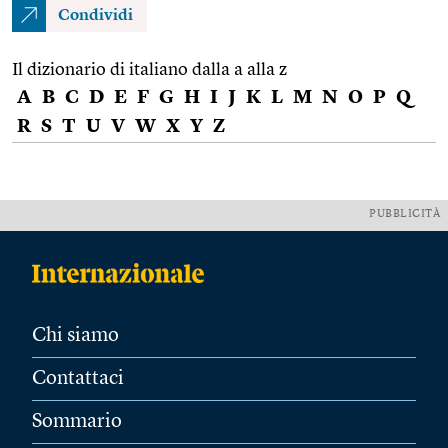
Condividi
Il dizionario di italiano dalla a alla z
A
B
C
D
E
F
G
H
I
J
K
L
M
N
O
P
Q
R
S
T
U
V
W
X
Y
Z
PUBBLICITÀ
Chi siamo
Contattaci
Sommario