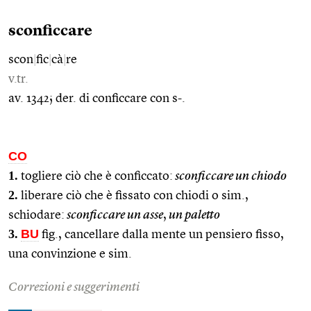
sconficcare
scon
|
fic
|
cà
|
re
v.tr.
av. 1342; der. di conficcare con s-.
CO
1.
togliere ciò che è conficcato:
sconficcare un chiodo
2.
liberare ciò che è fissato con chiodi o sim.,
schiodare:
sconficcare un asse
,
un paletto
3.
BU
fig., cancellare dalla mente un pensiero fisso,
una convinzione e sim.
Correzioni e suggerimenti