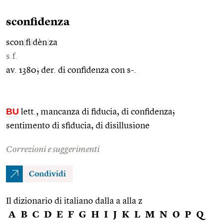
sconfidenza
scon
|
fi
|
dèn
|
za
s.f.
av. 1380; der. di confidenza con s-.
BU
lett., mancanza di fiducia, di confidenza;
sentimento di sfiducia, di disillusione
Correzioni e suggerimenti
Condividi
Il dizionario di italiano dalla a alla z
A
B
C
D
E
F
G
H
I
J
K
L
M
N
O
P
Q