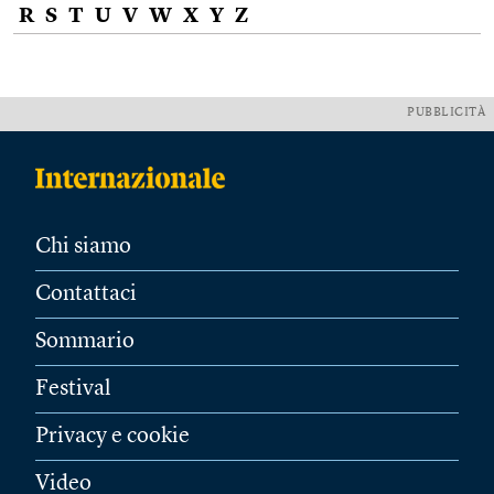
R
S
T
U
V
W
X
Y
Z
PUBBLICITÀ
Chi siamo
Contattaci
Sommario
Festival
Privacy e cookie
Video