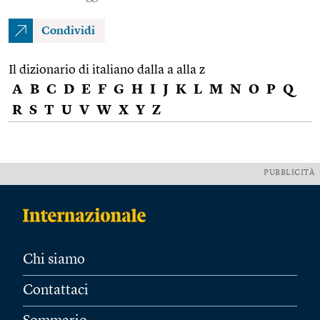
Condividi
Il dizionario di italiano dalla a alla z
A
B
C
D
E
F
G
H
I
J
K
L
M
N
O
P
Q
R
S
T
U
V
W
X
Y
Z
PUBBLICITÀ
Chi siamo
Contattaci