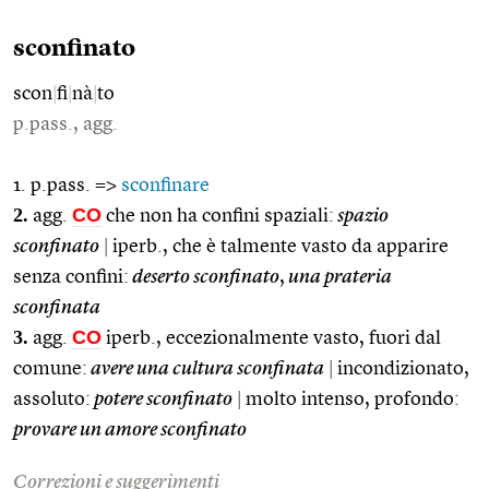
sconfinato
scon
|
fi
|
nà
|
to
p.pass., agg.
1. p.pass. =>
sconfinare
2.
CO
agg.
che non ha confini spaziali:
spazio
sconfinato
|
iperb., che è talmente vasto da apparire
senza confini:
deserto sconfinato
,
una prateria
sconfinata
3.
CO
agg.
iperb., eccezionalmente vasto, fuori dal
comune:
avere una cultura sconfinata
|
incondizionato,
assoluto:
potere sconfinato
|
molto intenso, profondo:
provare un amore sconfinato
Correzioni e suggerimenti