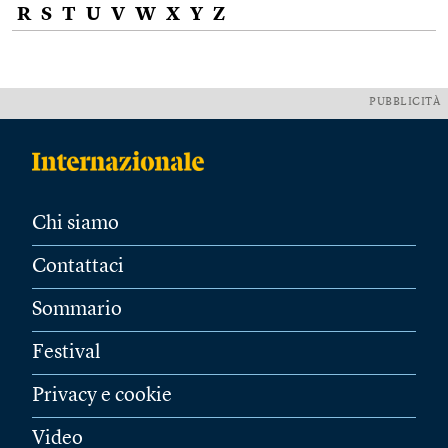
R
S
T
U
V
W
X
Y
Z
PUBBLICITÀ
Chi siamo
Contattaci
Sommario
Festival
Privacy e cookie
Video