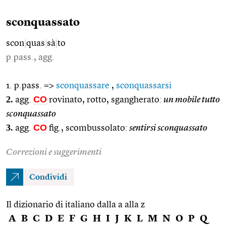
sconquassato
scon
|
quas
|
sà
|
to
p.pass., agg.
1. p.pass. =>
sconquassare
,
sconquassarsi
2.
CO
agg.
rovinato, rotto, sgangherato:
un mobile tutto
sconquassato
3.
CO
agg.
fig., scombussolato:
sentirsi sconquassato
Correzioni e suggerimenti
Condividi
Il dizionario di italiano dalla a alla z
A
B
C
D
E
F
G
H
I
J
K
L
M
N
O
P
Q