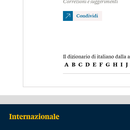
Correzioni e suggerimenti
Condividi
Il dizionario di italiano dalla a
A
B
C
D
E
F
G
H
I
J