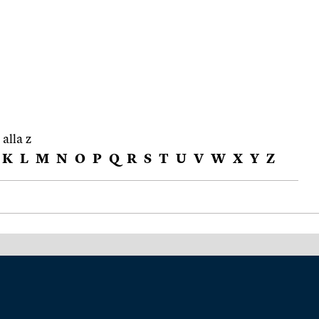
 alla z
K
L
M
N
O
P
Q
R
S
T
U
V
W
X
Y
Z