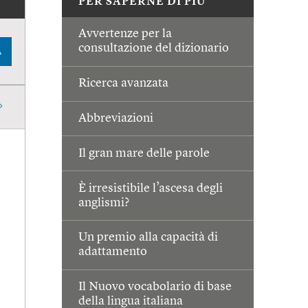
PER SAPERNE DI PIÙ
Avvertenze per la
consultazione del dizionario
A
Ricerca avanzata
Abbreviazioni
Il gran mare delle parole
È irresistibile l’ascesa degli
anglismi?
Un premio alla capacità di
adattamento
Il Nuovo vocabolario di base
della lingua italiana