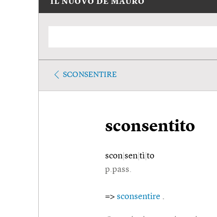
IL NUOVO DE MAURO
SCONSENTIRE
sconsentito
scon
|
sen
|
tì
|
to
p.pass.
=>
sconsentire
.