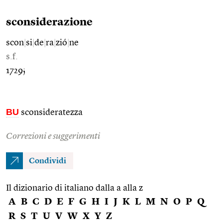
sconsiderazione
scon
|
si
|
de
|
ra
|
zió
|
ne
s.f.
1729;
BU
sconsideratezza
Correzioni e suggerimenti
Condividi
Il dizionario di italiano dalla a alla z
A
B
C
D
E
F
G
H
I
J
K
L
M
N
O
P
Q
R
S
T
U
V
W
X
Y
Z