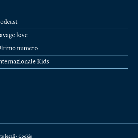
odcast
avage love
ltimo numero
nternazionale Kids
te legali
•
Cookie