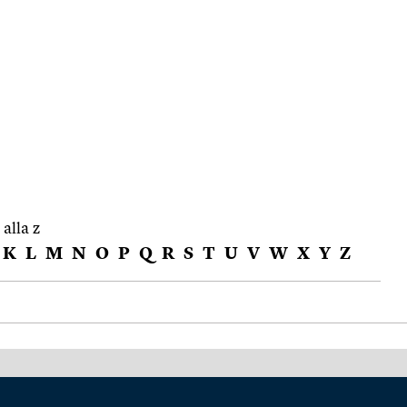
 alla z
K
L
M
N
O
P
Q
R
S
T
U
V
W
X
Y
Z