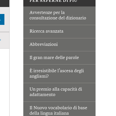
PER SAPERNE DI PIÙ
Avvertenze per la
consultazione del dizionario
A
Ricerca avanzata
Abbreviazioni
Il gran mare delle parole
È irresistibile l’ascesa degli
anglismi?
Un premio alla capacità di
adattamento
Il Nuovo vocabolario di base
della lingua italiana