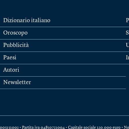
Dizionario italiano
P
Oroscopo
S
Pubblicità
U
Paesi
I
Autori
Newsletter
e 04003131002 • Partita iva 04850721004 • Capitale sociale 120.000 euro •
No