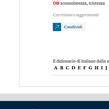
OB
sconsolatezza, tristezza
Correzioni e suggerimenti
Condividi
Il dizionario di italiano dalla a
A
B
C
D
E
F
G
H
I
J