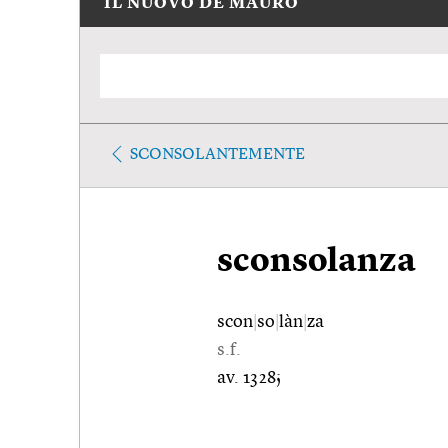
IL NUOVO DE MAURO
SCONSOLANTEMENTE
sconsolanza
scon
|
so
|
làn
|
za
s.f.
av. 1328;