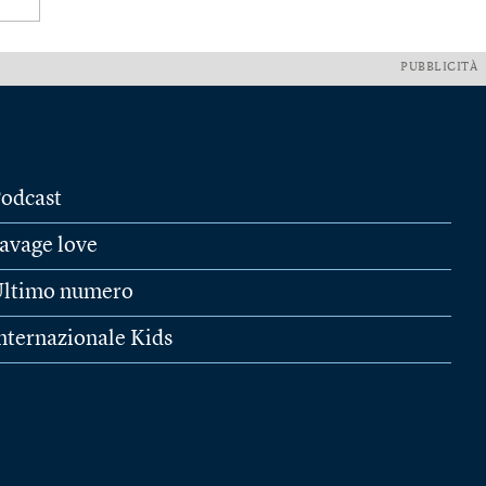
PUBBLICITÀ
odcast
avage love
ltimo numero
nternazionale Kids