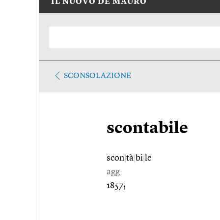
IL NUOVO DE MAURO
SCONSOLAZIONE
scontabile
scon
|
tà
|
bi
|
le
agg.
1857;