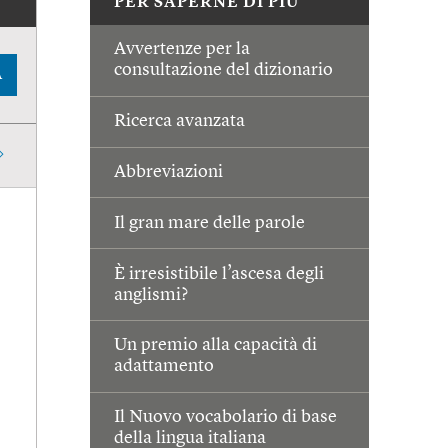
PER SAPERNE DI PIÙ
Avvertenze per la
consultazione del dizionario
A
Ricerca avanzata
Abbreviazioni
Il gran mare delle parole
È irresistibile l’ascesa degli
anglismi?
Un premio alla capacità di
adattamento
Il Nuovo vocabolario di base
della lingua italiana