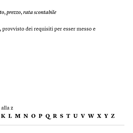
to
,
prezzo
,
rata scontabile
o, provvisto dei requisiti per esser messo e
o
 alla z
K
L
M
N
O
P
Q
R
S
T
U
V
W
X
Y
Z