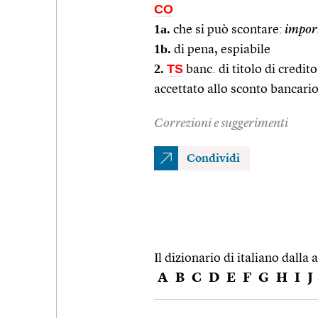
CO
1a.
che si può scontare:
impor
1b.
di pena, espiabile
2.
TS
banc. di titolo di credit
accettato allo sconto bancari
Correzioni e suggerimenti
Condividi
Il dizionario di italiano dalla a
A
B
C
D
E
F
G
H
I
J