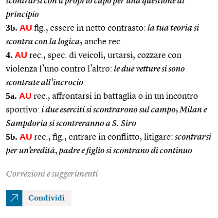
scontrarsi con il proprio capo per una questione di
principio
3b.
AU
fig., essere in netto contrasto:
la tua teoria si
scontra con la logica
; anche rec.
4.
AU
rec., spec. di veicoli, urtarsi, cozzare con
violenza l’uno contro l’altro:
le due vetture si sono
scontrate all’incrocio
5a.
AU
rec., affrontarsi in battaglia o in un incontro
sportivo:
i due eserciti si scontrarono sul campo
;
Milan e
Sampdoria si scontreranno a S. Siro
5b.
AU
rec., fig., entrare in conflitto, litigare:
scontrarsi
per un’eredità
,
padre e figlio si scontrano di continuo
Correzioni e suggerimenti
Condividi