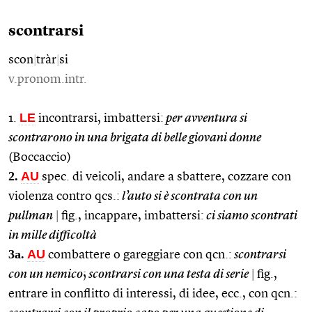
scontrarsi
scon
|
tràr
|
si
v.pronom.intr.
LE
1.
incontrarsi, imbattersi:
per avventura si
scontrarono in una brigata di belle giovani donne
(Boccaccio)
2.
AU
spec. di veicoli, andare a sbattere, cozzare con
violenza contro qcs.:
l’auto si è scontrata con un
pullman
|
fig., incappare, imbattersi:
ci siamo scontrati
in mille difficoltà
3a.
AU
combattere o gareggiare con qcn.:
scontrarsi
con un nemico
;
scontrarsi con una testa di serie
|
fig.,
entrare in conflitto di interessi, di idee, ecc., con qcn.: