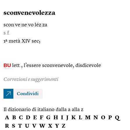
sconvenevolezza
scon
|
ve
|
ne
|
vo
|
léz
|
za
s.f.
1ª metà XIV sec;
BU
lett., l’essere sconvenevole, disdicevole
Correzioni e suggerimenti
Condividi
Il dizionario di italiano dalla a alla z
A
B
C
D
E
F
G
H
I
J
K
L
M
N
O
P
Q
R
S
T
U
V
W
X
Y
Z