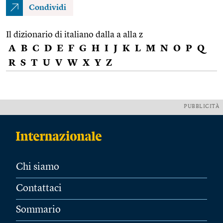
Condividi
Il dizionario di italiano dalla a alla z
A
B
C
D
E
F
G
H
I
J
K
L
M
N
O
P
Q
R
S
T
U
V
W
X
Y
Z
PUBBLICITÀ
Chi siamo
Contattaci
Sommario