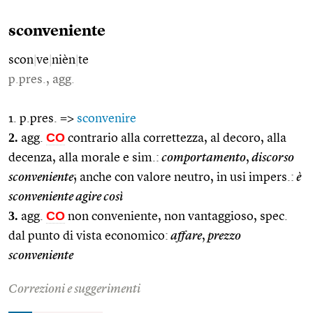
sconveniente
scon
|
ve
|
nièn
|
te
p.pres., agg.
1. p.pres. =>
sconvenire
2.
CO
agg.
contrario alla correttezza, al decoro, alla
decenza, alla morale e sim.:
comportamento
,
discorso
sconveniente
; anche con valore neutro, in usi impers.:
è
sconveniente agire così
3.
CO
agg.
non conveniente, non vantaggioso, spec.
dal punto di vista economico:
affare
,
prezzo
sconveniente
Correzioni e suggerimenti