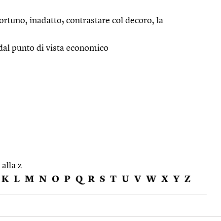
rtuno, inadatto; contrastare col decoro, la
dal punto di vista economico
 alla z
K
L
M
N
O
P
Q
R
S
T
U
V
W
X
Y
Z