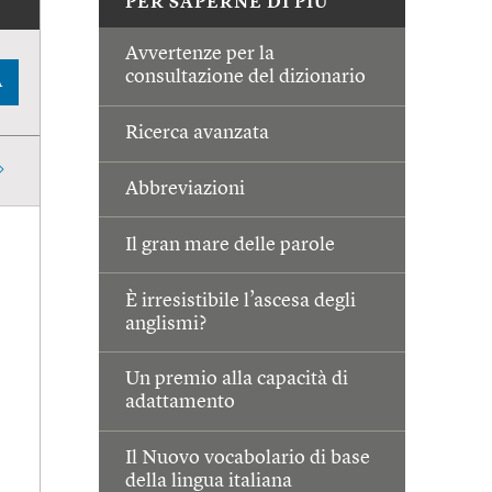
PER SAPERNE DI PIÙ
Avvertenze per la
consultazione del dizionario
A
Ricerca avanzata
Abbreviazioni
Il gran mare delle parole
È irresistibile l’ascesa degli
anglismi?
Un premio alla capacità di
adattamento
Il Nuovo vocabolario di base
della lingua italiana