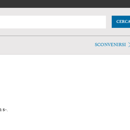
CERC
SCONVENIRSI
 s-.