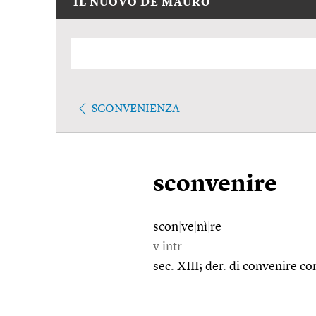
IL NUOVO DE MAURO
SCONVENIENZA
sconvenire
scon
|
ve
|
nì
|
re
v.intr.
sec. XIII; der. di convenire con