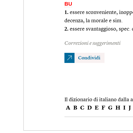
BU
1.
essere sconveniente, inoppo
decenza, la morale e sim.
2.
essere svantaggioso, spec. 
Correzioni e suggerimenti
Condividi
Il dizionario di italiano dalla a
A
B
C
D
E
F
G
H
I
J