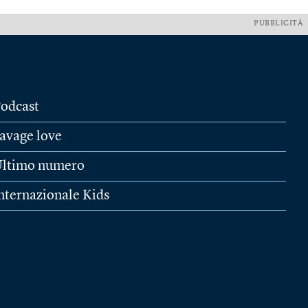
PUBBLICITÀ
odcast
avage love
ltimo numero
nternazionale Kids