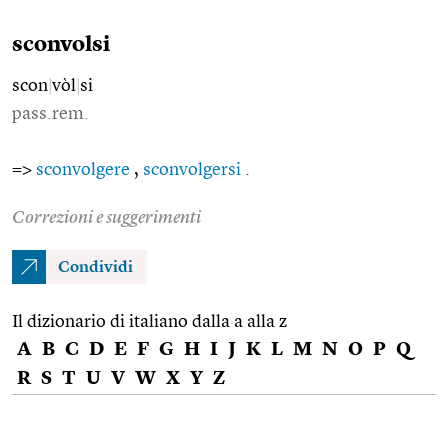
sconvolsi
scon
|
vòl
|
si
pass.rem.
=>
sconvolgere
,
sconvolgersi
.
Correzioni e suggerimenti
Condividi
Il dizionario di italiano dalla a alla z
A
B
C
D
E
F
G
H
I
J
K
L
M
N
O
P
Q
R
S
T
U
V
W
X
Y
Z